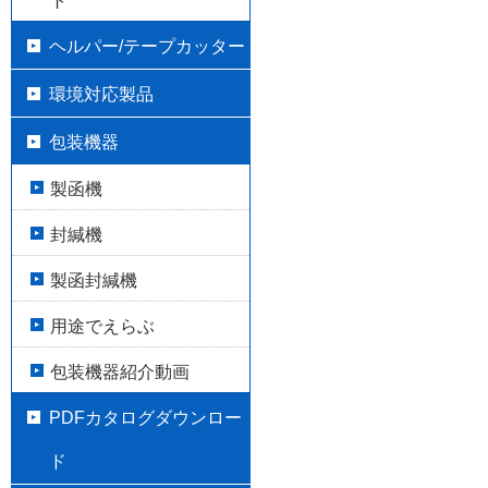
ト
ヘルパー/テープカッター
環境対応製品
包装機器
製函機
封緘機
製函封緘機
用途でえらぶ
包装機器紹介動画
PDFカタログダウンロー
ド