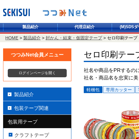
製品紹介
代理店紹介
(M)SDS
HOME
>
製品紹介
>
封かん・結束・仮固定テープ
>
セロ印刷テープ
セロ印刷テー
つつみNet会員メニュー
社名や商品をPRするの
ログインページを開く
社名・商品名を忠実に美
軽梱包
専用カッター
製品紹介
包装テープ関連
包装用テープ
クラフトテープ