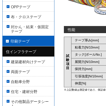
OPPテープ
布・クロステープ
封かん・結束・仮固定
性能
テープ
テープ厚み[mm]
印刷テープ
粘着力[N/10mm]
住インフラテープ
タック[ボールNo.]
試
験
建築建材向けテープ
展開力[N/10mm]
項
目
保持力[mm]
両面テープ
引張強度[N/10mm]
自動車分野
伸度[%]
※上記数値は測定値であり、保証値
住宅・建材分野
その他製品データシー