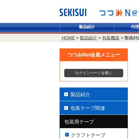
製品紹介
代理
HOME
>
製品紹介
>
包装機器
>
製函封
つつみNet会員メニュー
ログインページを開く
製品紹介
包装テープ関連
包装用テープ
クラフトテープ