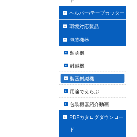
ト
ヘルパー/テープカッター
環境対応製品
包装機器
製函機
封緘機
製函封緘機
用途でえらぶ
包装機器紹介動画
PDFカタログダウンロー
ド