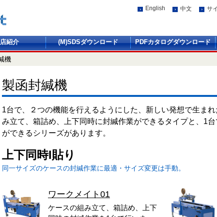
English
中文
サ
店紹介
(M)SDSダウンロード
PDFカタログダウンロード
緘機
製函封緘機
1台で、２つの機能を行えるようにした、新しい発想で生まれ
み立て、箱詰め、上下同時に封緘作業ができるタイプと、1台
ができるシリーズがあります。
上下同時I貼り
同一サイズのケースの封緘作業に最適・サイズ変更は手動。
ワークメイト01
ケースの組み立て、箱詰め、上下