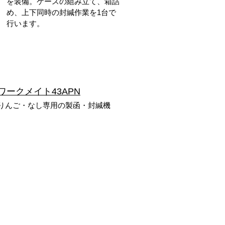
を装備。ケースの組み立て、箱詰
め、上下同時の封緘作業を1台で
行います。
ワークメイト43APN
りんご・なし専用の製函・封緘機