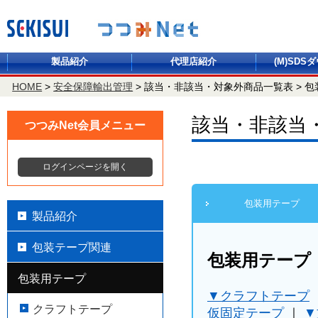
製品紹介
代理店紹介
(M)SDS
HOME
>
安全保障輸出管理
>
該当・非該当・対象外商品一覧表
>
包
該当・非該当
つつみNet会員メニュー
ログインページを開く
包装用テープ
製品紹介
包装テープ関連
包装用テープ
包装用テープ
▼クラフトテープ
クラフトテープ
仮固定テープ
｜
▼