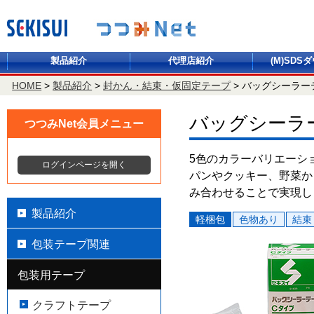
製品紹介
代理店紹介
(M)SDS
HOME
>
製品紹介
>
封かん・結束・仮固定テープ
>
バッグシーラー
バッグシーラ
つつみNet会員メニュー
5色のカラーバリエーシ
ログインページを開く
パンやクッキー、野菜か
み合わせることで実現し
製品紹介
軽梱包
色物あり
結束
包装テープ関連
包装用テープ
クラフトテープ