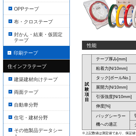
OPPテープ
布・クロステープ
封かん・結束・仮固定
テープ
性能
印刷テープ
テープ厚み[mm]
住インフラテープ
粘着力[N/10mm]
タック[ボールNo.]
建築建材向けテープ
試
展開力[N/10mm]
験
両面テープ
項
引張強度[N/10mm]
目
自動車分野
伸度[%]
バッグシーラー
住宅・建材分野
機への適正
その他製品データシー
※上記数値は測定値であり、保証値