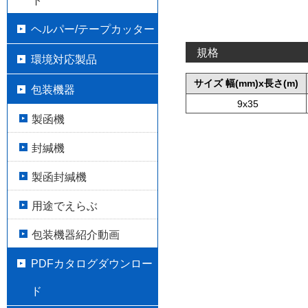
ト
ヘルパー/テープカッター
規格
環境対応製品
サイズ 幅(mm)x長さ(m)
包装機器
9x35
製函機
封緘機
製函封緘機
用途でえらぶ
包装機器紹介動画
PDFカタログダウンロー
ド