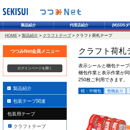
製品紹介
代理店紹介
(M)SDS
HOME
>
製品紹介
>
クラフトテープ
>
クラフト荷札テープ
クラフト荷札
つつみNet会員メニュー
表示シールと梱包テープ
ログインページを開く
梱包作業と表示作業が同
250枚ご利用できます。
製品紹介
軽・中梱包
色物あり
包装テープ関連
包装用テープ
クラフトテープ