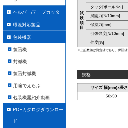
ト
タック[ボールNo.]
ヘルパー/テープカッター
試
展開力[N/10mm]
験
項
環境対応製品
保持力[mm]
目
引張強度[N/10mm]
包装機器
伸度[%]
製函機
※上記数値は測定値であり、保証値
封緘機
製函封緘機
規格
用途でえらぶ
サイズ 幅(mm)x長さ
50x50
包装機器紹介動画
PDFカタログダウンロー
ド