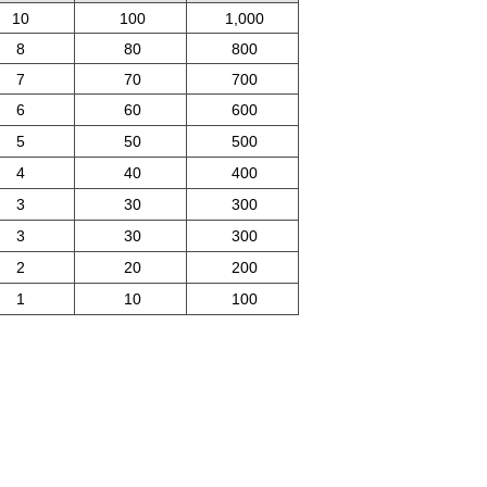
10
100
1,000
8
80
800
7
70
700
6
60
600
5
50
500
4
40
400
3
30
300
3
30
300
2
20
200
1
10
100