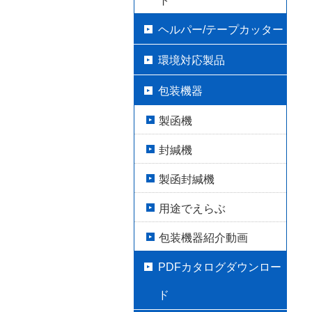
ト
ヘルパー/テープカッター
環境対応製品
包装機器
製函機
封緘機
製函封緘機
用途でえらぶ
包装機器紹介動画
PDFカタログダウンロー
ド