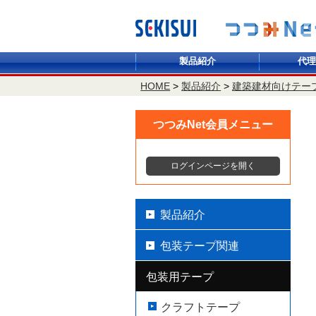
製品紹介
代理
HOME
>
製品紹介
>
建築建材向けテー
つつみNet会員メニュー
ログインページを開く
製品紹介
包装テープ関連
包装用テープ
クラフトテープ