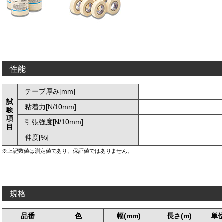
性能
テープ厚み[mm]
試
粘着力[N/10mm]
験
項
引張強度[N/10mm]
目
伸度[%]
※上記数値は測定値であり、保証値ではありません。
規格
品番
色
幅(mm)
長さ(m)
単位