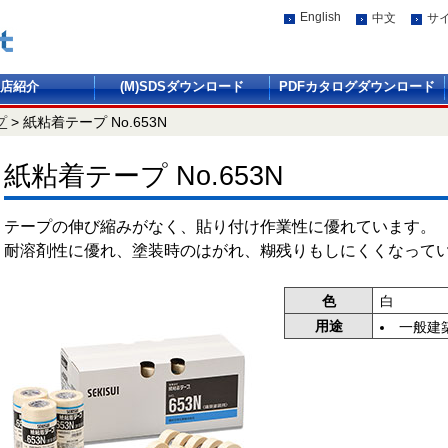
English
中文
サ
店紹介
(M)SDSダウンロード
PDFカタログダウンロード
プ
>
紙粘着テープ No.653N
紙粘着テープ No.653N
テープの伸び縮みがなく、貼り付け作業性に優れています。
耐溶剤性に優れ、塗装時のはがれ、糊残りもしにくくなって
色
白
用途
一般建