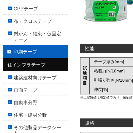
OPPテープ
布・クロステープ
封かん・結束・仮固定
テープ
性能
印刷テープ
テープ厚み[mm]
住インフラテープ
試
粘着力[N/10mm]
験
建築建材向けテープ
項
引張り強さ[N/10mm]
目
伸度[%]
両面テープ
※上記数値は測定値であり、保証値
自動車分野
住宅・建材分野
規格
その他製品データシー