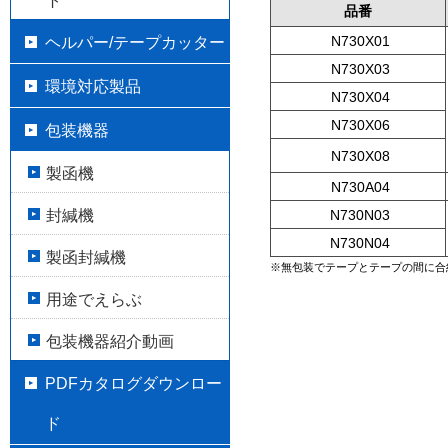
ト
品番
ヘルパー/テープカッター
N730X01
N730X03
環境対応製品
N730X04
N730X06
包装機器
N730X08
製函機
N730A04
封緘機
N730N03
N730N04
製函封緘機
※無包装でテープとテープの間に合
用途でえらぶ
包装機器紹介動画
PDFカタログダウンロー
ド