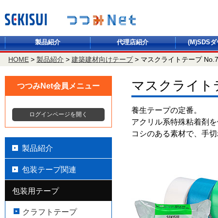
製品紹介
代理店紹介
(M)SDS
HOME
>
製品紹介
>
建築建材向けテープ
>
マスクライトテープ No.7
マスクライトテー
つつみNet会員メニュー
養生テープの定番。
ログインページを開く
アクリル系特殊粘着剤を
コシのある素材で、手切
製品紹介
包装テープ関連
包装用テープ
クラフトテープ