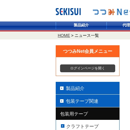
製品紹介
代理
HOME
>
ニュース一覧
つつみNet会員メニュー
ログインページを開く
製品紹介
包装テープ関連
包装用テープ
クラフトテープ