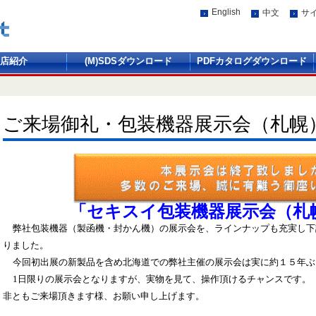
English
中文
サ
店紹介
(M)SDSダウンロード
PDFカタログダウンロード
ご来場御礼・包装機器展示会（札幌
「セキスイ包装機器展示会（札
弊社包装機器（製函機・封かん機）の展示会を、ラインナップも充実し下
りました。
今回初出展の新製品を含め北海道での弊社主催の展示会は実に約１５年ぶ
1日限りの展示会となりますが、実物を見て、操作頂けるチャンスです。
非ともご来場頂きます様、お願い申し上げます。