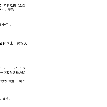
ﾗｯﾌﾟ折込機（全自
ライン展示
ル梱包に
込付き上下封かん
 48ｍｍ×１,００
テープ製品各種の展
／積水樹脂] 製品
います。