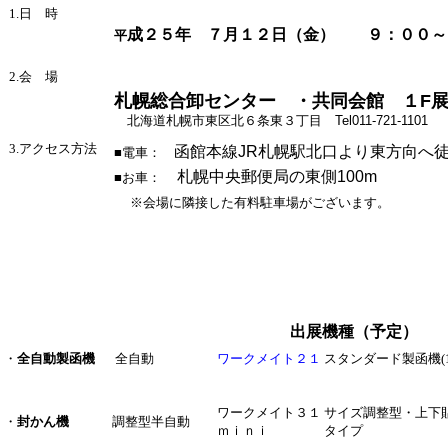
1.日 時
成２５年 ７月１２日（金） ９：００～
平
2.会 場
札幌総合卸センター
・共同会館 １F
北海道札幌市東区北６条東３丁目 Tel011-721-1101
3.アクセス方法
函館本線JR札幌駅北口より東方向へ徒
■電車：
札幌中央郵便局の東側100m
■お車：
※会場に隣接した有料駐車場がございます。
出展機種（予定）
・
全自動製函機
全自動
ワークメイト２１
スタンダード製函機(
ワークメイト３１
サイズ調整型・上下
・
封かん機
調整型半自動
ｍｉｎｉ
タイプ