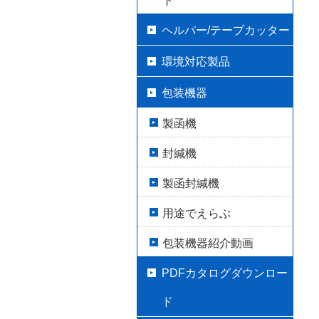
ト
ヘルパー/テープカッター
環境対応製品
包装機器
製函機
封緘機
製函封緘機
用途でえらぶ
包装機器紹介動画
PDFカタログダウンロー
ド