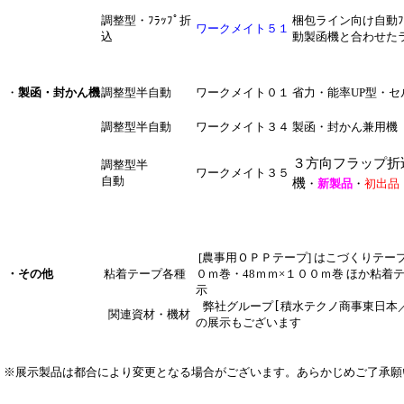
調整型・ﾌﾗｯﾌﾟ折
梱包ライン向け自動ﾌ
ワークメイト５１
込
動製函機と合わせた
・
製函・封かん機
調整型半自動
ワークメイト０１
省力・能率UP型・セ
調整型半自動
ワークメイト３４
製函・封かん兼用機
３方向フラップ折
調整型半
ワークメイト３５
自動
機
・
新製品
・
初出品
[農事用ＯＰＰテープ] はこづくりテープ
・その他
粘着テープ各種
０ｍ巻・48ｍｍ×１００ｍ巻 ほか
粘着
示
弊社グループ[積水テクノ商事東日本
関連資材・機材
の展示もございます
※展示製品は都合により変更となる場合がございます。あらかじめご了承願