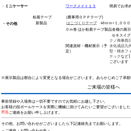
・
ミニケーサー
ワークメイト１３
簡易でお求
粘着テープ
[農事用ＯＰＰテープ]
新製品
はこづくりテープ
48ｍｍ×１,０００
・その他
０ｍ巻 ほか
粘着テープ製品各種の展示
セキスイグ
クノ商事西
関連資材・機材展示（予
水化成品九
定）
型
・
積水フ
テック
など
ございます
※展示製品は都合により変更となる場合がございます。あらかじめご了承願
ご来場の皆様へ
事前登録や入場券は一切不要ですのでお気軽にお越し下さい。
お客様の段ボールケースを実際に機械に掛けてみたいご要望がございました
所迄
ご連絡をお願い申し上げます。
その他、お問い合わせがございましたら下記連絡先までお願いします。
＜ご連絡・お問い合わせ先＞