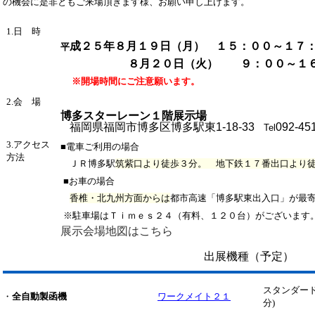
の機会に是非ともご来場頂きます様、お願い申し上げます。
1.日 時
成２５年８月１９日（月） １５：００～１７
平
８月２０日（火） ９：００～１６
※開場時間にご注意願います。
2.会 場
博多スターレーン１階
展示場
福岡県福岡市博多区博多駅東1-18-33
092-45
Tel
3.アクセス
■
電車ご利用の場合
方法
ＪＲ博多駅
筑紫口より徒歩３分。 地下鉄１７番出口より
■お車の場合
香椎・北九州方面からは
都市高速「博多駅東出入口」が最
※駐車場はＴｉｍｅｓ２４（有料、１２０台）がございます
展示会場地図はこちら
出展機種（予定）
スタンダード
・
全自動製函機
ワークメイト２１
分)