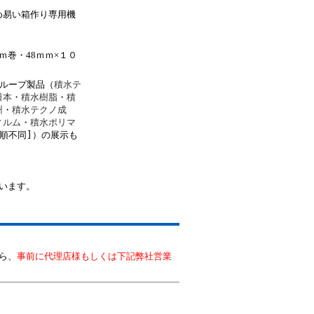
め易い箱作り専用機
ｍ巻・48ｍｍ×１０
ループ製品（
積水テ
日本
・
積水樹脂
・
積
州
・
積水テクノ成
ィルム
・
積水ポリマ
[順不同]）の展示も
います。
ら、
事前に代理店様もしくは下記弊社営業