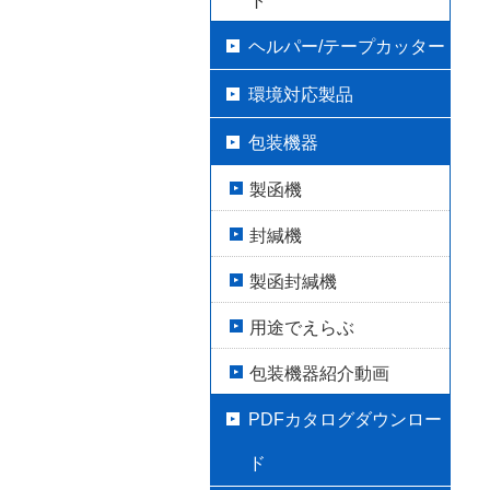
ト
ヘルパー/テープカッター
環境対応製品
包装機器
製函機
封緘機
製函封緘機
用途でえらぶ
包装機器紹介動画
PDFカタログダウンロー
ド