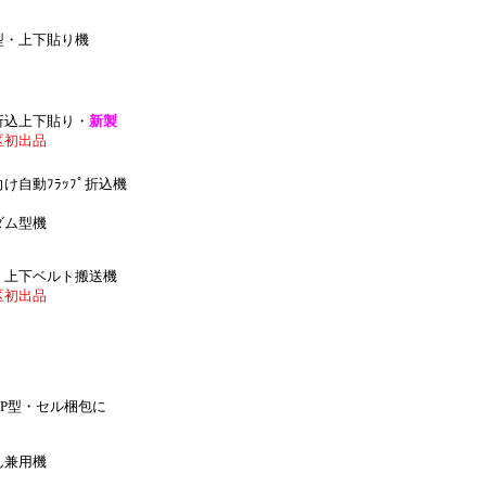
型・上下貼り機
折込上下貼り・
新製
区
初出品
け自動ﾌﾗｯﾌﾟ折込機
ダム型機
品
上下ベルト搬送機
区
初出品
P型・セル梱包に
ん兼用機