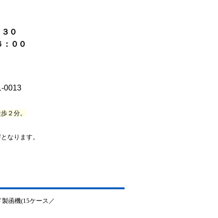
：３０
：００
1-0013
徒歩２分。
寄となります。
。
製函機(15ケース／