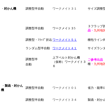
・
封かん機
調整型半自動
ワークメイト３１
サイズ調整
３フラップ
調整型半自動
ワークメイト３5
品・
九州地
調整型・ﾌﾗｯﾌﾟ折込
ワークメイト５１
梱包ライン向
ランダム型半自動
ワークメイト４１
サイズラン
上下ベルト封かん機
調整型半
ご参考出
（仮称）ワークメイト３
種
・
九州地
自動
６
・
製函・封かん
調整型半自動
ワークメイト０１
省力・能率U
機
調整型半自動
ワークメイト３４
製函・封か