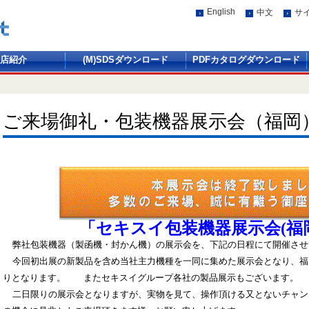
English
中文
サ
店紹介
(M)SDSダウンロード
PDFカタログダウンロード
ご来場御礼・包装機器展示会（福岡
「セキスイ包装機器展示会(福
弊社包装機器（製函機・封かん機）の展示会を、下記の日程にて開催させ
今回初出展の新製品を含め当社主力機種を一同に集めた展示会となり、福
りとなります。 またセキスイグループ各社の製品展示もございます。
二日限りの展示会となりますが、実物を見て、操作頂ける又とないチャン