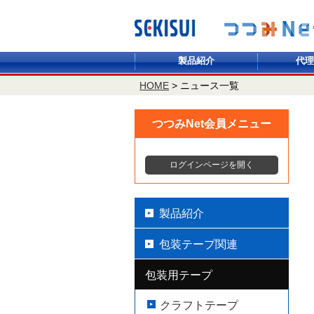
製品紹介
代理
HOME
>
ニュース一覧
つつみNet会員メニュー
ログインページを開く
製品紹介
包装テープ関連
包装用テープ
クラフトテープ