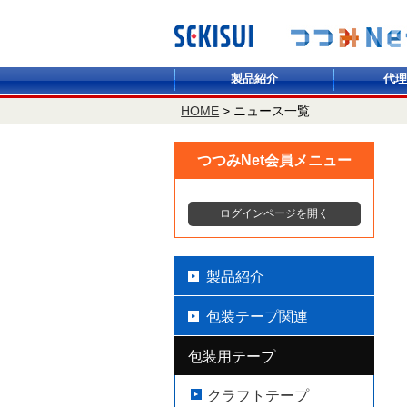
製品紹介
代理
HOME
>
ニュース一覧
つつみNet会員メニュー
ログインページを開く
製品紹介
包装テープ関連
包装用テープ
クラフトテープ