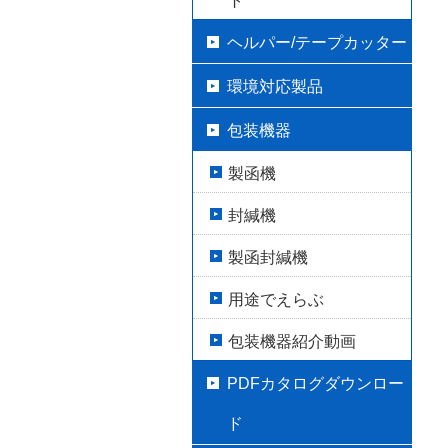
ト
ヘルパー/テープカッター
環境対応製品
包装機器
製函機
封緘機
製函封緘機
用途でえらぶ
包装機器紹介動画
PDFカタログダウンロー
ド