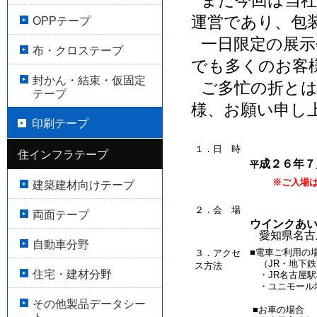
また今回は当社
運営であり、包
OPPテープ
一日限定の展示
布・クロステープ
でも多くのお客
封かん・結束・仮固定
ご多忙の折と
テープ
様、お願い申し
印刷テープ
１．日 時
住インフラテープ
成２６年７
平
※ご入場
建築建材向けテープ
２．会 場
両面テープ
ウインクあい
愛知県名古
自動車分野
■
電車ご利用の
３．アクセ
（JR・地下
ス方法
住宅・建材分野
・JR名古屋駅
・ユニモール地
その他製品データシー
■お車の場合