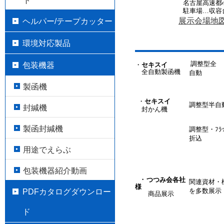
ト
名古屋高速都
駐車場…収容台
展示会場地
ヘルパー/テープカッター
環境対応製品
調整型全
包装機器
・
セキスイ
全自動製函機
自動
製函機
・
セキスイ
調整型半自
封緘機
封かん機
製函封緘機
調整型・ﾌﾗｯ
折込
用途でえらぶ
包装機器紹介動画
・
つつみ会各社
関連資材・
様
を多数展示
PDFカタログダウンロー
商品展示
ド