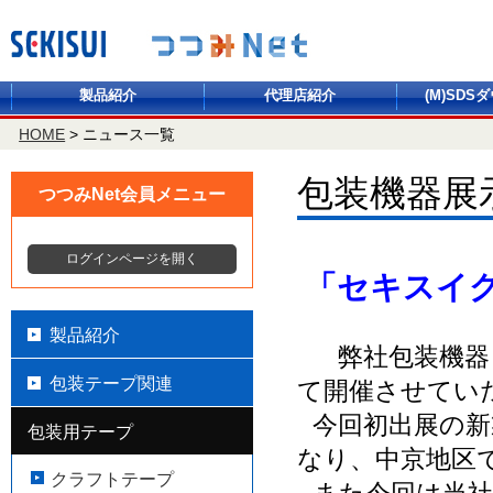
製品紹介
代理店紹介
(M)SDS
HOME
>
ニュース一覧
包装機器展
つつみNet会員メニュー
ログインページを開く
「セキスイ
製品紹介
弊社包装機器
包装テープ関連
て開催させてい
今回初出展の新
包装用テープ
なり、中京地区
クラフトテープ