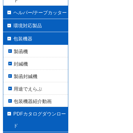
ト
ヘルパー/テープカッター
環境対応製品
包装機器
製函機
封緘機
製函封緘機
用途でえらぶ
包装機器紹介動画
PDFカタログダウンロー
ド