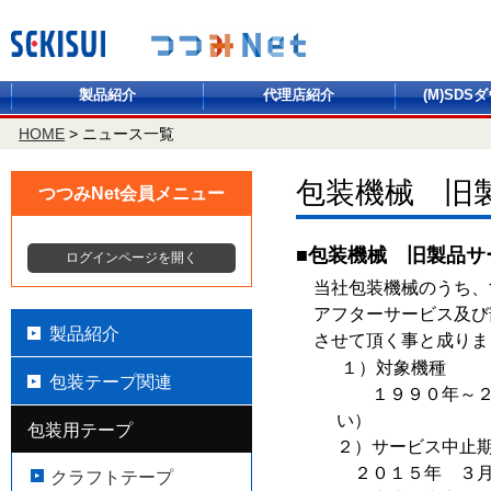
製品紹介
代理店紹介
(M)SDS
HOME
>
ニュース一覧
包装機械 旧
つつみNet会員メニュー
■包装機械 旧製品サ
ログインページを開く
当社包装機械のうち、
アフターサービス及び
製品紹介
させて頂く事と成りま
１）対象機種
包装テープ関連
１９９０年～２０
い）
包装用テープ
２）サービス中止
２０１５年 ３月
クラフトテープ