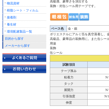
高級感、豪華さを演出する
物流資材
装飾・封缶シール用テープです。
樹脂シート・フィルム
接着剤
養生材
ベース色
金・銀
環境配慮製品一覧
ポリエステルにアルミ箔を真空蒸着し、
目的から探す
高級品、豪華品の装飾用に。また缶シー
用途
メーカーから探す
装飾
缶シール
試験項目
テープ厚み
粘着力
N/
タック
展開力
N/
引張強度
N/
伸度