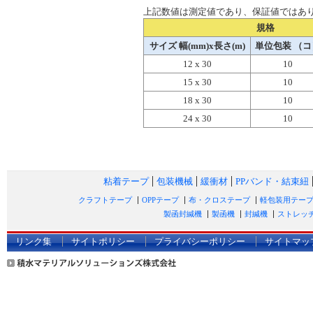
上記数値は測定値であり、保証値ではあ
規格
サイズ 幅(mm)x長さ(m)
単位包装 （コ
12 x 30
10
15 x 30
10
18 x 30
10
24 x 30
10
粘着テープ
包装機械
緩衝材
PPバンド・結束紐
クラフトテープ
OPPテープ
布・クロステープ
軽包装用テー
製函封緘機
製函機
封緘機
ストレッ
リンク集
サイトポリシー
プライバシーポリシー
サイトマッ