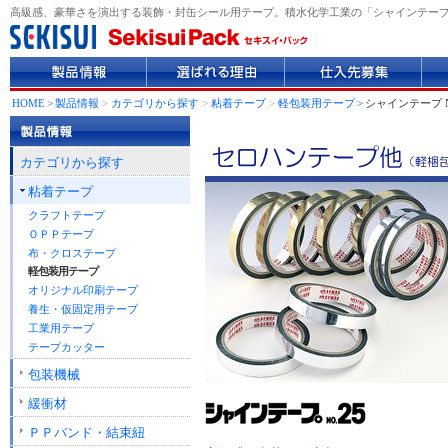
高級感、豪華さを演出する装飾・封缶シール用テープ。積水化学工業の「シャインテープ 
製
選
仕
企
品
ば
入
業
情
れ
先
情
HOME
>
製品情報
>
カテゴリから探す
>
粘着テープ
>
軽包装用テープ
>
シャインテープ N
報
る
募
報
理
集
由
カテゴリから探す
粘着テープ
クラフトテープ
ＯＰＰテープ
布・クロステープ
軽包装用テープ
オリジナル印刷テープ
養生・仮固定用テープ
工業用テープ
テープカッター
包装機械
緩衝材
ＰＰバンド・結束紐